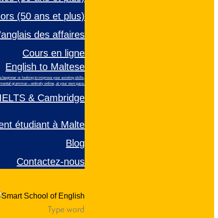
ors (50 ans et plus)
’anglais des affaires
Cours en ligne
English to Maltese
beginner or looking to improve your existing skills,
ndamental grammar—entirely online, at your own pace.
 IELTS & Cambridge
nt étudiant à Malte
Blog
Contactez-nous