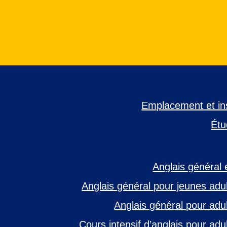
Emplacement et inst
Étu
Anglais général 
Anglais général pour jeunes adul
Anglais général pour adul
Cours intensif d’anglais pour adu