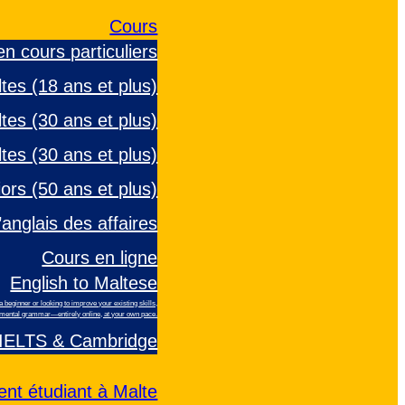
Cours
en cours particuliers
tes (18 ans et plus)
tes (30 ans et plus)
ltes (30 ans et plus)
ors (50 ans et plus)
’anglais des affaires
Cours en ligne
English to Maltese
beginner or looking to improve your existing skills,
ndamental grammar—entirely online, at your own pace.
 IELTS & Cambridge
nt étudiant à Malte