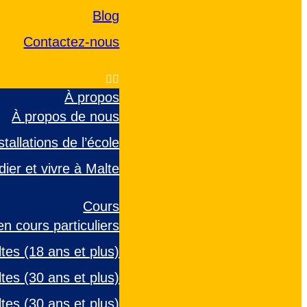
Blog
Contactez-nous
À propos
À propos de nous
allations de l’école
dier et vivre à Malte
Cours
en cours particuliers
tes (18 ans et plus)
tes (30 ans et plus)
ltes (30 ans et plus)