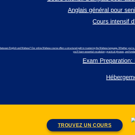
Anglais général pour seni
Cours intensif d
etween English and Maltese? Our online Maltese course offers a structured path to mastering the Maltese language. Whether you’re a 
you’ll learn essential vocabulary, practical phrases, and fu
Exam Preparation:
Hébergeme
TROUVEZ UN COURS