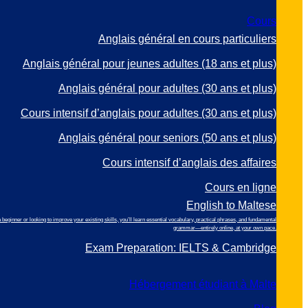
Cours
Anglais général en cours particuliers
Anglais général pour jeunes adultes (18 ans et plus)
Anglais général pour adultes (30 ans et plus)
Cours intensif d’anglais pour adultes (30 ans et plus)
Anglais général pour seniors (50 ans et plus)
Cours intensif d’anglais des affaires
Cours en ligne
English to Maltese
inner or looking to improve your existing skills, you’ll learn essential vocabulary, practical phrases, and fundamental
grammar—entirely online, at your own pace.
Exam Preparation: IELTS & Cambridge
Hébergement étudiant à Malte