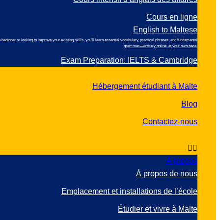
Cours en ligne
English to Maltese
inner or looking to improve your existing skills, you’ll learn essential vocabulary, practical phrases, and fundamental
grammar—entirely online, at your own pace.
Exam Preparation: IELTS & Cambridge
Hébergement étudiant à Malte
Blog
Contactez-nous
À propos
À propos de nous
Emplacement et installations de l’école
Étudier et vivre à Malte