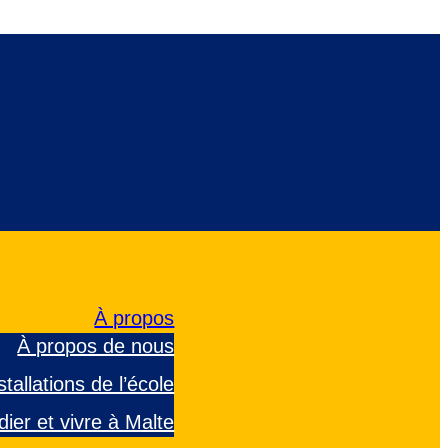
À propos
À propos de nous
allations de l’école
dier et vivre à Malte