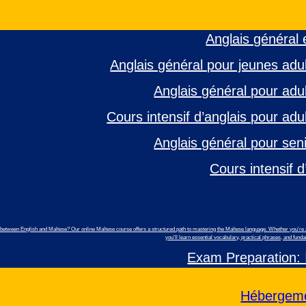
Anglais général 
Anglais général pour jeunes adul
Anglais général pour adul
Cours intensif d’anglais pour adu
Anglais général pour seni
Cours intensif d
etween English and Maltese? Our online Maltese course offers a structured path to mastering the Maltese language. Whether you’re a 
you’ll learn essential vocabulary, practical phrases, and fu
Exam Preparation:
Hébergeme