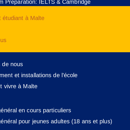
m Preparation: IELTS & Cambridge
étudiant à Malte
ous
 de nous
ent et installations de l’école
t vivre à Malte
énéral en cours particuliers
général pour jeunes adultes (18 ans et plus)