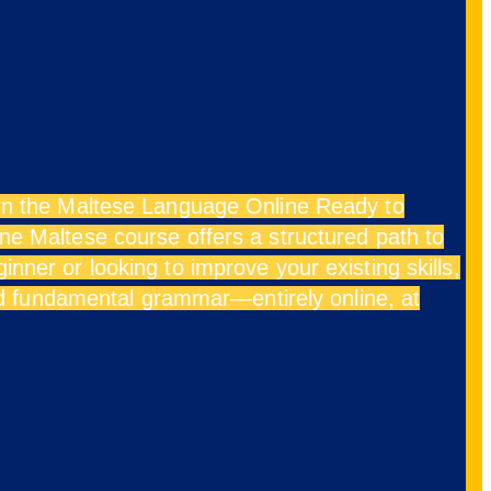
rn the Maltese Language Online Ready to
ne Maltese course offers a structured path to
ner or looking to improve your existing skills,
and fundamental grammar—entirely online, at