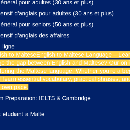
général pour adultes (30 ans et plus)
ensif d’anglais pour adultes (30 ans et plus)
général pour seniors (50 ans et plus)
ensif d’anglais des affaires
 ligne
ish to Maltese
English to Maltese Language – Lea
ge the gap between English and Maltese? Our onli
ering the Maltese language. Whether you’re a begin
ll learn essential vocabulary, practical phrases, 
 own pace.
m Preparation: IELTS & Cambridge
étudiant à Malte