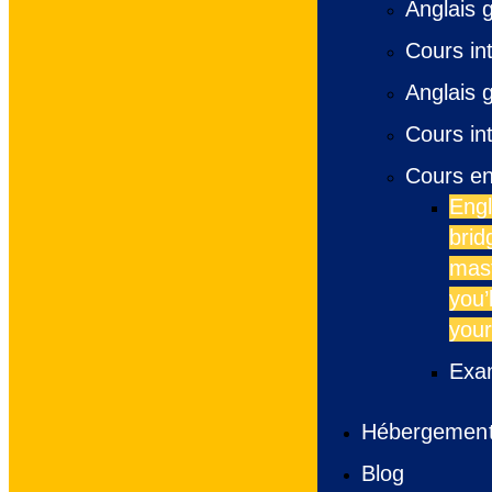
Anglais 
Cours int
Anglais 
Cours int
Cours en
Engl
brid
mast
you’
your
Exa
Hébergement 
Blog