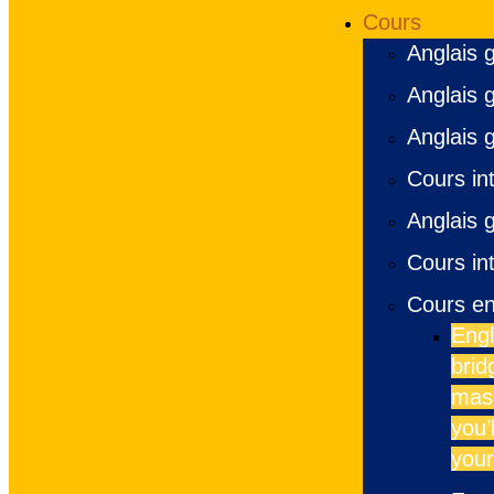
Cours
Anglais g
Anglais 
Anglais 
Cours int
Anglais 
Cours int
Cours en
Engl
brid
mast
you’
your