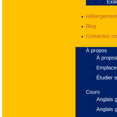
Exa
Hébergement 
Blog
Contactez-n
À propos
À propos
Emplacem
Étudier e
Cours
Anglais g
Anglais 