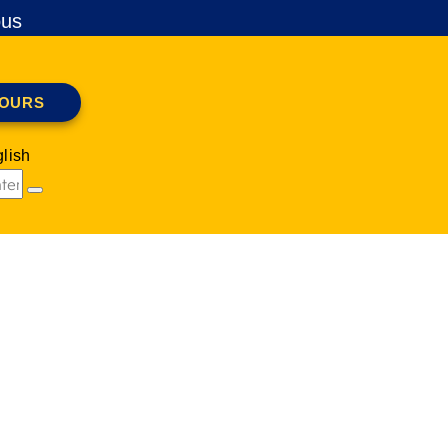
ous
COURS