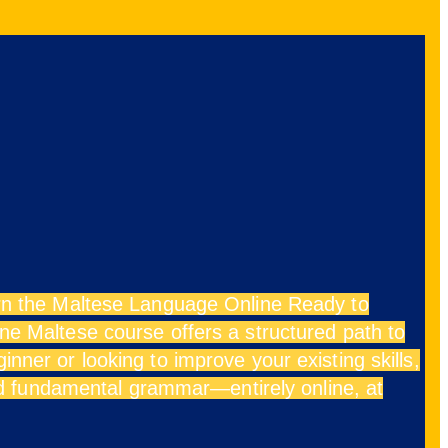
rn the Maltese Language Online Ready to
ne Maltese course offers a structured path to
ner or looking to improve your existing skills,
and fundamental grammar—entirely online, at