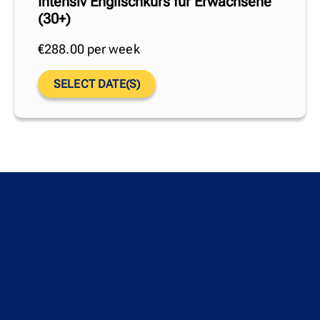
Intensiv Englischkurs für Erwachsene
(30+)
€
288.00
per week
SELECT DATE(S)