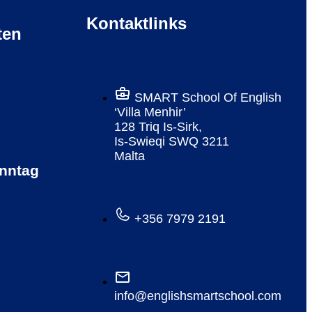
Kontaktlinks
ten
SMART School Of English
‘Villa Menhir’
128 Triq Is-Sirk,
Is-Swieqi SWQ 3211
Malta
nntag
+356 7979 2191
info@englishsmartschool.com