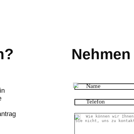
n?
Nehmen S
in
e
antrag