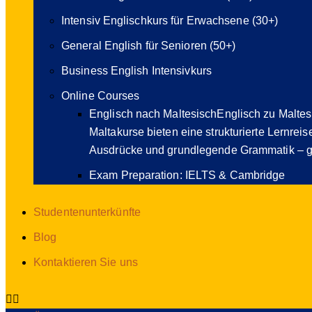
Intensiv Englischkurs für Erwachsene (30+)
General English für Senioren (50+)
Business English Intensivkurs
Online Courses
Englisch nach Maltesisch
Englisch zu Maltes
Maltakurse bieten eine strukturierte Lernreis
Ausdrücke und grundlegende Grammatik – g
Exam Preparation: IELTS & Cambridge
Studentenunterkünfte
Blog
Kontaktieren Sie uns