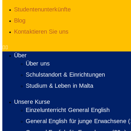
Studentenunterkünfte
Blog
Kontaktieren Sie uns
Über
Über uns
Schulstandort & Einrichtungen
Studium & Leben in Malta
Unsere Kurse
Einzelunterricht General English
General English für junge Erwachsene 