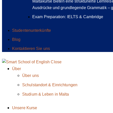
Maltakurse bieten eine strukturierte Lernreis
Ausdrücke und grundlegende Grammatik – g
Exam Preparation: IELTS & Cambridge
Studentenunterkünfte
Blog
Kontaktieren Sie uns
Close
Über
Über uns
Schulstandort & Einrichtungen
Studium & Leben in Malta
Unsere Kurse