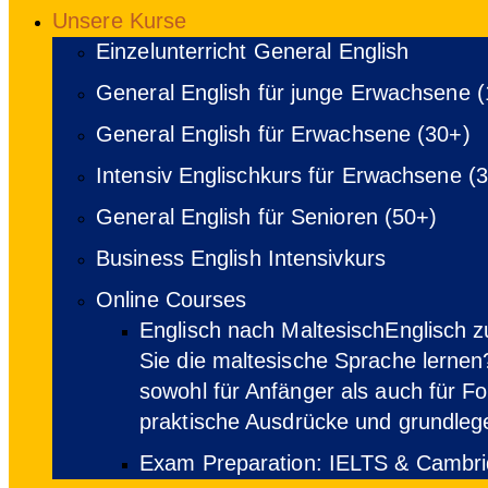
Unsere Kurse
Einzelunterricht General English
General English für junge Erwachsene 
General English für Erwachsene (30+)
Intensiv Englischkurs für Erwachsene (
General English für Senioren (50+)
Business English Intensivkurs
Online Courses
Englisch nach Maltesisch
Englisch z
Sie die maltesische Sprache lernen?
sowohl für Anfänger als auch für Fo
praktische Ausdrücke und grundle
Exam Preparation: IELTS & Cambr